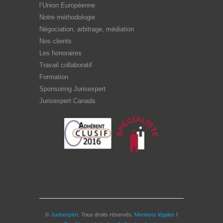
l’Union Européenne
Notre méthodologie
Négociation, arbitrage, médiation
Nos clients
Les honoraires
Travail collaboratif
Formation
Sponsoring Jurisexpert
Jurisexpert Canada
©
Jurisexpert
. Tous droits réservés.
Mentions légales
I