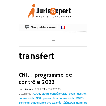
Nos publications
transfert
CNIL : programme de
contrôle 2022
Par :
Viviane GELLES
le 22/02/2022
Catégories :
CJUE
,
cloud
,
contrôle CNIL
,
covid
,
gestion
commerciale
,
NSA
,
prospection commerciale
,
RGPD
,
Schrems
,
surveillance des salariés
,
télétravail
,
transfert