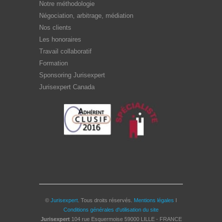
Notre méthodologie
Négociation, arbitrage, médiation
Nos clients
Les honoraires
Travail collaboratif
Formation
Sponsoring Jurisexpert
Jurisexpert Canada
©
Jurisexpert
. Tous droits réservés.
Mentions légales
I
Conditions générales d'utilisation du site
Jurisexpert
104 rue Esquermoise
59000
LILLE - FRANCE