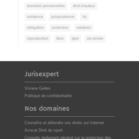
données personnelles
droit d'auteur
existence
jurisprudence
loi
obligation
protection
relatives
reproduction
tiers
type
vie privée
Jurisexpert
Viviane Gelles
Politique de confidentialité
Nos domaines
Connaître et défendre ses droits sur Internet
Avocat Droit du sport
Conseils règlement général sur la protection des