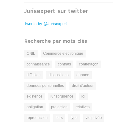
Jurisexpert sur twitter
Tweets by @Jurisexpert
Recherche par mots clés
CNIL
Commerce électronique
connaissance
contrats
contrefaçon
diffusion
dispositions
donnée
données personnelles
droit d'auteur
existence
jurisprudence
loi
obligation
protection
relatives
reproduction
tiers
type
vie privée