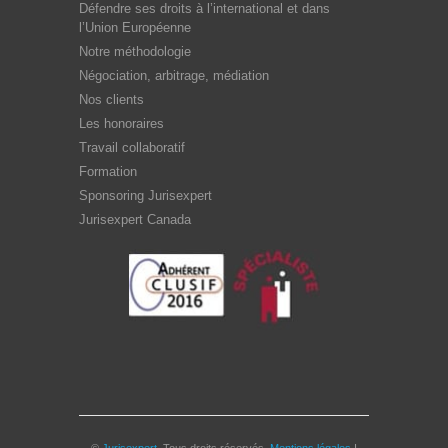
Défendre ses droits à l’international et dans
l’Union Européenne
Notre méthodologie
Négociation, arbitrage, médiation
Nos clients
Les honoraires
Travail collaboratif
Formation
Sponsoring Jurisexpert
Jurisexpert Canada
©
Jurisexpert
. Tous droits réservés.
Mentions légales
I