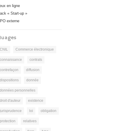
eux en ligne
ack « Start-up »
PO externe
Nuages
CNIL
Commerce électronique
connaissance
contrats
contrefaçon
diffusion
dispositions
donnée
données personnelles
droit d'auteur
existence
jurisprudence
loi
obligation
protection
relatives