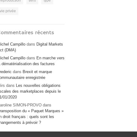
reproduction
tiers
type
vie privée
Commentaires récents
ichel Campillo
dans
Digital Markets
ct (DMA)
ichel Campillo
dans
En marche vers
a dématérialisation des factures
rederic
dans
Brexit et marque
ommunautaire enregistrée
irs
dans
Les nouvelles obligations
iscales des marketplaces depuis le
1/01/2020
aroline SIMON-PROVO
dans
ransposition du « Paquet Marques »
n droit français : quels sont les
hangements à prévoir ?