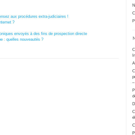
N
C
nsez aux procédures extra-judiciaires !
P
nternet ?
oniques envoyés à des fins de prospection directe
ue : quelles nouveautés ?
C
I
A
C
p
–
P
d
D
C
é
C
P