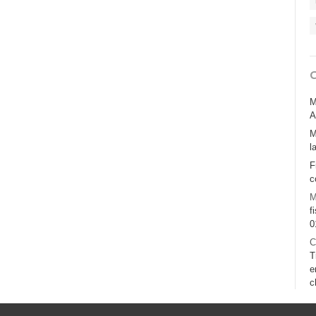
M
A
M
l
F
c
M
f
0
C
T
e
c