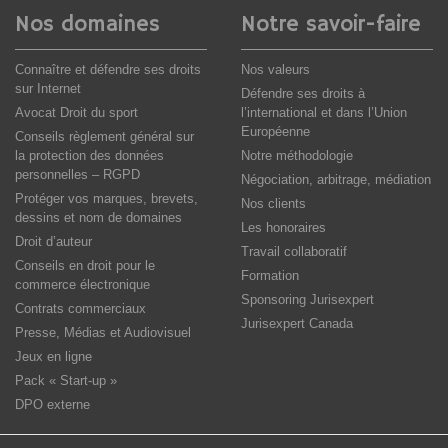
Nos domaines
Notre savoir-faire
Connaître et défendre ses droits
Nos valeurs
sur Internet
Défendre ses droits à
Avocat Droit du sport
l’international et dans l’Union
Européenne
Conseils règlement général sur
la protection des données
Notre méthodologie
personnelles – RGPD
Négociation, arbitrage, médiation
Protéger vos marques, brevets,
Nos clients
dessins et nom de domaines
Les honoraires
Droit d’auteur
Travail collaboratif
Conseils en droit pour le
Formation
commerce électronique
Sponsoring Jurisexpert
Contrats commerciaux
Jurisexpert Canada
Presse, Médias et Audiovisuel
Jeux en ligne
Pack « Start-up »
DPO externe