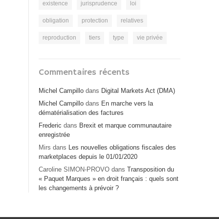
existence
jurisprudence
loi
obligation
protection
relatives
reproduction
tiers
type
vie privée
Commentaires récents
Michel Campillo
dans
Digital Markets Act (DMA)
Michel Campillo
dans
En marche vers la
dématérialisation des factures
Frederic
dans
Brexit et marque communautaire
enregistrée
Mirs
dans
Les nouvelles obligations fiscales des
marketplaces depuis le 01/01/2020
Caroline SIMON-PROVO
dans
Transposition du
« Paquet Marques » en droit français : quels sont
les changements à prévoir ?