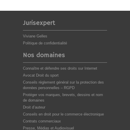
Jurisexpert
Viviane Gelles
Politique de confidentialité
Nos domaines
Connaître et défendre ses droits sur Internet
Avocat Droit du sport
Conseils règlement général sur la protection des
données personnelles – RGPD
Protéger vos marques, brevets, dessins et nom
de domaines
Droit d’auteur
Conseils en droit pour le commerce électronique
Contrats commerciaux
Presse, Médias et Audiovisuel