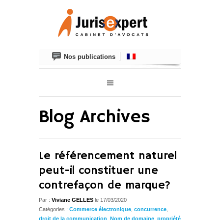
Nos publications
Blog Archives
Le référencement naturel
peut-il constituer une
contrefaçon de marque?
Par :
Viviane GELLES
le 17/03/2020
Catégories :
Commerce électronique
,
concurrence
,
droit de la communication
,
Nom de domaine
,
propriété